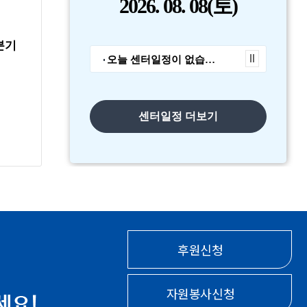
2026.
08. 08
(토)
공지사항
공지사항
1분기
2026년도 본 센터 정기
2026년 1회 
오늘 센터일정이 없습니다.
총회 결과
사업 운영위원
보…
센터일정 더보기
2026-02-10
2026-02-10
후원신청
자원봉사신청