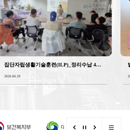
집단자립생활기술훈련(ILP)_정리수납 4회기
2026-04-29
2